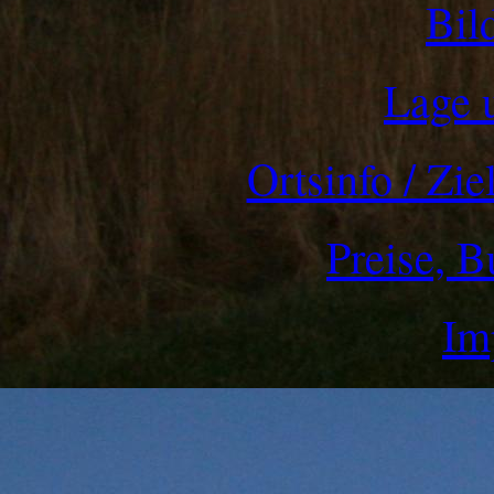
Bil
Lage 
Ortsinfo / Zi
Preise, B
Im